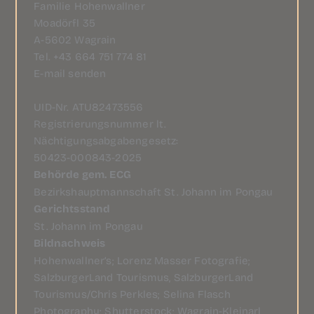
Familie Hohenwallner
Moadörfl 35
A-5602 Wagrain
Tel.
+43 664 751 774 81
E-mail senden
UID-Nr. ATU82473556
Registrierungsnummer lt.
Nächtigungsabgabengesetz:
50423-000843-2025
Behörde gem. ECG
Bezirkshauptmannschaft St. Johann im Pongau
Gerichtsstand
St. Johann im Pongau
Bildnachweis
Hohenwallner’s;
Lorenz Masser Fotografie
;
SalzburgerLand Tourismus, SalzburgerLand
Tourismus/Chris Perkles; Selina Flasch
Photography; Shutterstock; Wagrain-Kleinarl